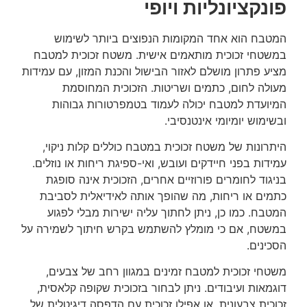
פונקציונליות ויופי
המטבח הוא אחד המקומות הנפוצים ביותר לשימוש
במשטחי זכוכית מותאמים אישית. משטח זכוכית למטבח
מציע פתרון מושלם לאזור הבישול והכנת המזון, עם עמידות
מעולה לחום, כתמים ושריטות. הזכוכית המחוסמת
המיועדת למטבח יכולה לעמוד בטמפרטורות גבוהות
ובשימוש יומיומי אינטנסיבי.
היתרונות של משטח זכוכית במטבח כוללים קלות ניקוי,
עמידות בפני חיידקים ועובש, ואי-ספיגת ריחות או נוזלים.
בניגוד לחומרים פורוזיים אחרים, הזכוכית אינה סופגת
כתמים או ריחות, מה שהופך אותה לאידיאלית לסביבת
המטבח. כמו כן, ניתן לחתוך עליה ישירות מבלי לפגוע
במשטח, אם כי מומלץ להשתמש בקרש חיתוך לשמירה על
הסכינים.
משטחי זכוכית למטבח זמינים במגוון רחב של צבעים,
דוגמאות ועיבודים. ניתן לבחור בזכוכית שקופה קלאסית,
זכוכית צבעונית, או אפילו זכוכית עם הדפסה דיגיטלית של