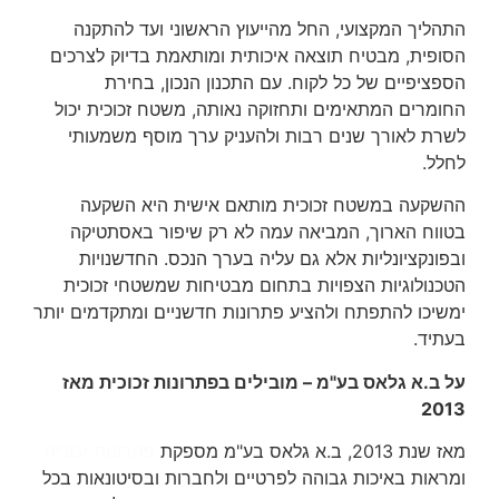
התהליך המקצועי, החל מהייעוץ הראשוני ועד להתקנה
הסופית, מבטיח תוצאה איכותית ומותאמת בדיוק לצרכים
הספציפיים של כל לקוח. עם התכנון הנכון, בחירת
החומרים המתאימים ותחזוקה נאותה, משטח זכוכית יכול
לשרת לאורך שנים רבות ולהעניק ערך מוסף משמעותי
לחלל.
ההשקעה במשטח זכוכית מותאם אישית היא השקעה
בטווח הארוך, המביאה עמה לא רק שיפור באסתטיקה
ובפונקציונליות אלא גם עליה בערך הנכס. החדשנויות
הטכנולוגיות הצפויות בתחום מבטיחות שמשטחי זכוכית
ימשיכו להתפתח ולהציע פתרונות חדשניים ומתקדמים יותר
בעתיד.
על ב.א גלאס בע"מ – מובילים בפתרונות זכוכית מאז
2013
מאז שנת 2013, ב.א גלאס בע"מ מספקת
פתרונות זכוכית
ומראות באיכות גבוהה לפרטיים ולחברות ובסיטונאות בכל